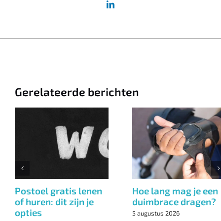
Gerelateerde berichten
en
Hoe lang draag je een
Postoel gratis 
?
bekkenband?
of huren: dit zij
opties
5 augustus 2026