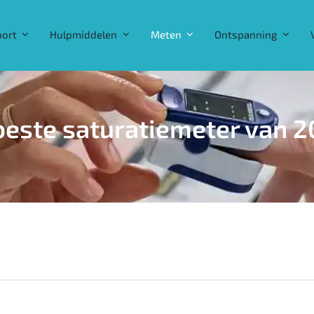
port
Hulpmiddelen
Meten
Ontspanning
beste saturatiemeter van 2