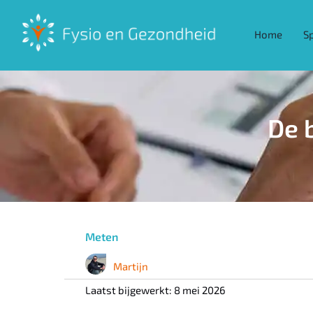
Ga
naar
Home
S
inhoud
De 
Meten
Martijn
Laatst bijgewerkt: 8 mei 2026