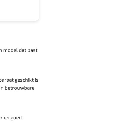
en model dat past
araat geschikt is
 en betrouwbare
er en goed