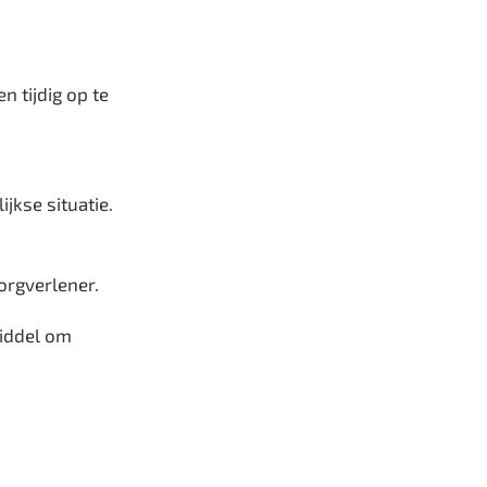
 tijdig op te
jkse situatie.
orgverlener.
middel om