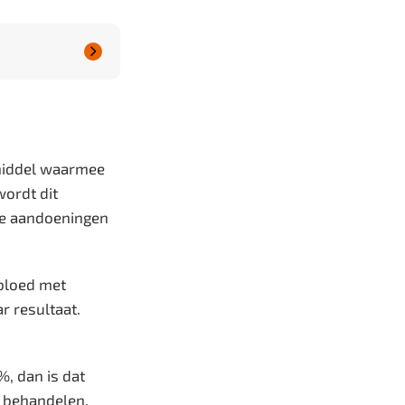

pmiddel waarmee
wordt dit
re aandoeningen
 bloed met
r resultaat.
, dan is dat
e behandelen,