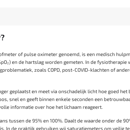
r?
tofmeter of pulse oximeter genoemd, is een medisch hul
SpO₂) en de hartslag worden gemeten. In de fysiotherapie 
ngproblematiek, zoals COPD, post-COVID-klachten of ande
ger geplaatst en meet via onschadelijk licht hoe goed het
nloos, snel en geeft binnen enkele seconden een betrouwbaa
olle informatie over hoe het lichaam reageert.
aans tussen de 95% en 100%. Daalt de waarde onder de 90%
is. In de praktijk gebruiken wij saturatiemeters om veilig t