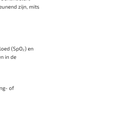
eunend zijn, mits
loed (SpO₂) en
en in de
ong- of