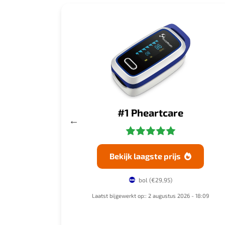
 WELLUE
#1 Pheartcare
laagste prijs
Bekijk laagste prijs


bol
(38,99)
bol
(€29,95)
op:: 2 augustus 2026 - 18:10
Laatst bijgewerkt op:: 2 augustus 2026 - 18:09