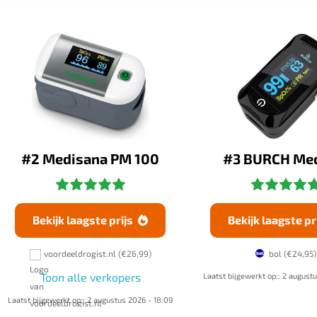
#2 Medisana PM 100
#3 BURCH Me
Bekijk laagste prijs
Bekijk laagste pr

voordeeldrogist.nl
(€26,99)
bol
(€24,95)
Toon alle verkopers
Laatst bijgewerkt op:: 2 august
Laatst bijgewerkt op:: 2 augustus 2026 - 18:09