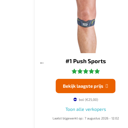
 Dunimed
#1 Push Sports
laagste prijs
Bekijk laagste prijs


brace.nl
(€24,99)
bol
(€25,00)
lle verkopers
Toon alle verkopers
op:: 7 augustus 2026 - 12:01
Laatst bijgewerkt op:: 7 augustus 2026 - 12:02