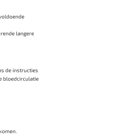
t voldoende
durende langere
s de instructies
e bloedcirculatie
rkomen.