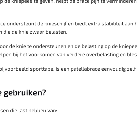
p de kniepees te geven, helpt de brace pijn te verminderen
e ondersteunt de knieschijf en biedt extra stabiliteit aan 
en die de knie zwaar belasten.
or de knie te ondersteunen en de belasting op de kniepee
elpen bij het voorkomen van verdere overbelasting en ble
 bijvoorbeeld sporttape, is een patellabrace eenvoudig zel
e gebruiken?
nsen die last hebben van: