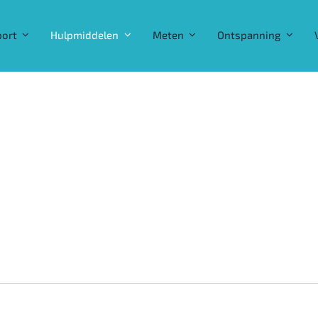
port
Hulpmiddelen
Meten
Ontspanning
 beste patellabrace van 20