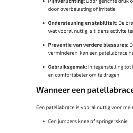
Pijnverlichting:
Door gerichte druk o
door overbelasting of irritatie.
Ondersteuning en stabiliteit:
De brac
wat vooral nuttig is tijdens activiteit
Preventie van verdere blessures:
Do
verminderen, kan een patellabrace h
Gebruiksgemak:
In tegenstelling tot
en comfortabeler om te dragen.
Wanneer een patellabrac
Een patellabrace is vooral nuttig voor me
Een jumpers knee of springersknie