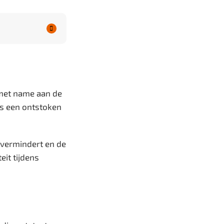

 met name aan de
ls een ontstoken
 vermindert en de
eit tijdens