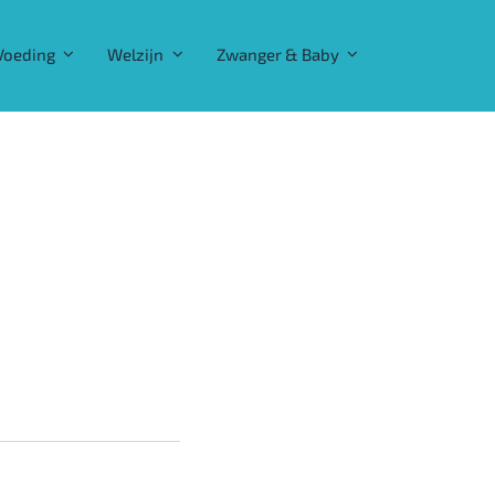
Voeding
Welzijn
Zwanger & Baby
26!