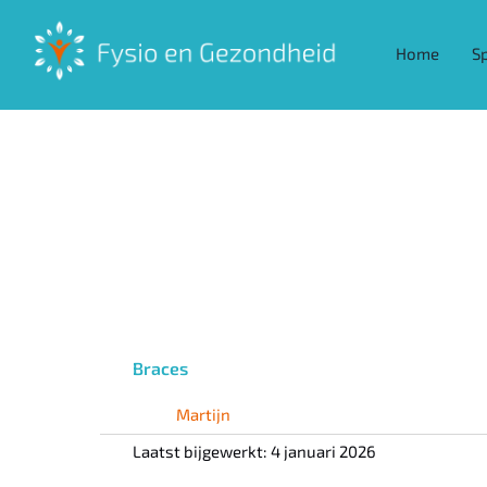
Ga
naar
Home
S
inhoud
De
Braces
Martijn
Laatst bijgewerkt: 4 januari 2026