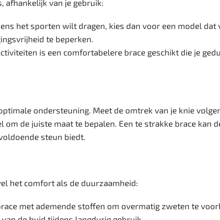
, afhankelijk van je gebruik:
jdens het sporten wilt dragen, kies dan voor een model da
ngsvrijheid te beperken.
ctiviteiten is een comfortabelere brace geschikt die je ge
optimale ondersteuning. Meet de omtrek van je knie volgen
 om de juiste maat te bepalen. Een te strakke brace kan d
voldoende steun biedt.
wel het comfort als de duurzaamheid:
brace met ademende stoffen om overmatig zweten te voo
 van de huid tijdens langdurig gebruik.