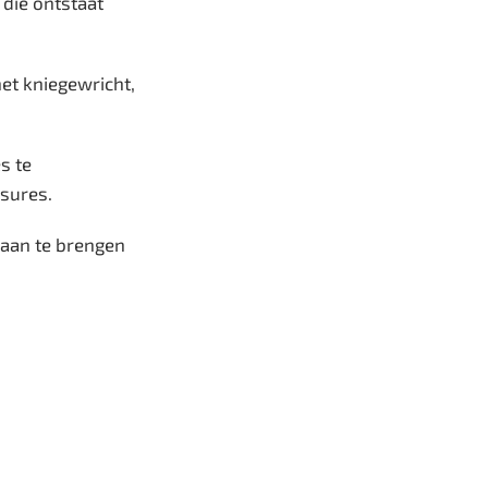
 die ontstaat
het kniegewricht,
s te
ssures.
f aan te brengen