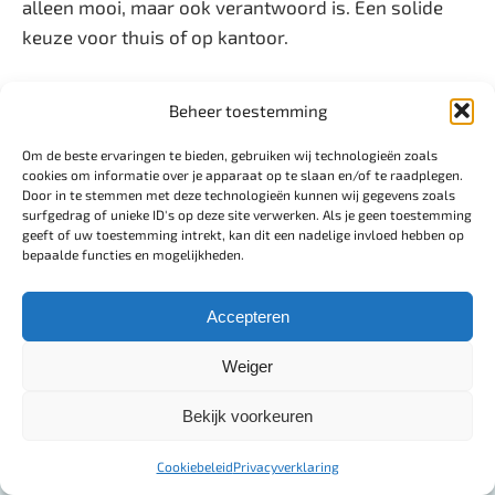
alleen mooi, maar ook verantwoord is. Een solide
keuze voor thuis of op kantoor.
Pluspunten:
Beheer toestemming
Om de beste ervaringen te bieden, gebruiken wij technologieën zoals
Hoogte elektrisch verstelbaar (70–120 cm)
cookies om informatie over je apparaat op te slaan en/of te raadplegen.
Door in te stemmen met deze technologieën kunnen wij gegevens zoals
surfgedrag of unieke ID's op deze site verwerken. Als je geen toestemming
Stil in gebruik (48 dB)
geeft of uw toestemming intrekt, kan dit een nadelige invloed hebben op
bepaalde functies en mogelijkheden.
Stevig zwart stalen frame en MDF-blad
Ruim werkoppervlak van 140 × 60 cm
Accepteren
ARBO-verantwoord ontwerp
Weiger
Minpunten:
Bekijk voorkeuren
Cookiebeleid
Privacyverklaring
Geen geheugenfunctie voor hoogte-instellingen