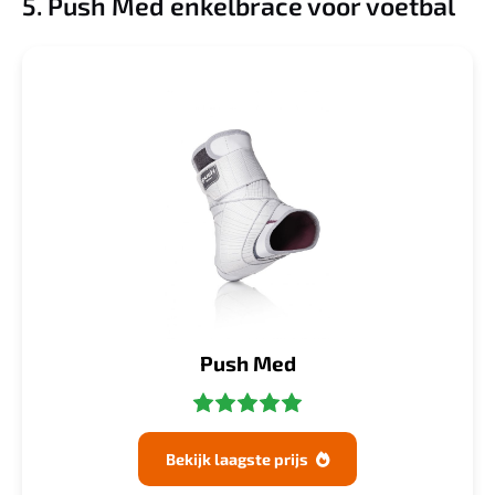
5. Push Med enkelbrace voor voetbal
Push Med
Bekijk laagste prijs
