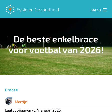
Ga
naar
Menu
inhoud
Home
De beste enkelbrace
Sport
voor voetbal van 2026!
Hulpmiddelen
Meten
Ontspanning
Braces
Martijn
Voeding
Laatst bijgewerkt: 4 januari 2026