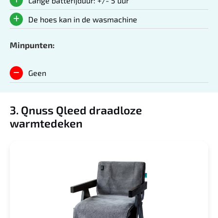
Lange batterijduur: +/- 5 uur
De hoes kan in de wasmachine
Minpunten:
Geen
3. Qnuss Qleed draadloze
warmtedeken