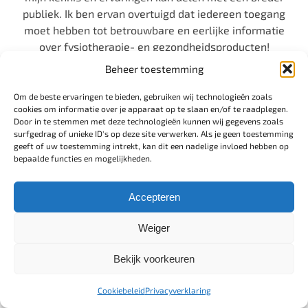
publiek. Ik ben ervan overtuigd dat iedereen toegang
moet hebben tot betrouwbare en eerlijke informatie
over fysiotherapie- en gezondheidsproducten!
Beheer toestemming
Op deze pagina staan affiliate links. Dat betekent
dat ik een kleine vergoeding ontvang wanneer je via
Om de beste ervaringen te bieden, gebruiken wij technologieën zoals
zo’n link iets koopt, zonder extra kosten voor jou. Zo
cookies om informatie over je apparaat op te slaan en/of te raadplegen.
Door in te stemmen met deze technologieën kunnen wij gegevens zoals
kan ik deze website blijven ontwikkelen met eerlijke
surfgedrag of unieke ID's op deze site verwerken. Als je geen toestemming
en praktijkgerichte informatie.
geeft of uw toestemming intrekt, kan dit een nadelige invloed hebben op
bepaalde functies en mogelijkheden.
Accepteren
Weiger
Bekijk voorkeuren
Gerelateerde berichten
Cookiebeleid
Privacyverklaring