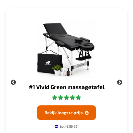
el
#1 Vivid Green massagetafel
Bekijk laagste prijs

bol
(€119,99)