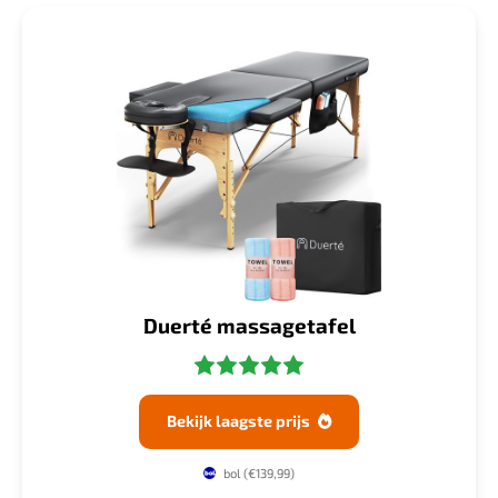
Duerté massagetafel
Bekijk laagste prijs

bol
(€139,99)