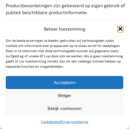
Productbeoordelingen zijn gebaseerd op eigen gebruik of
publiek beschikbare productinformatie.
Beheer toestemming
Om de beste ervaringen te bieden, gebruiken wij technologieën zoals
Delen:
cookies om informatie over je apparaat op te slaan en/of te raadplegen.
Door in te stemmen met deze technologieën kunnen wij gegevens zoals
surfgedrag of unieke ID's op deze site verwerken. Als je geen toestemming
geeft of uw toestemming intrekt, kan dit een nadelige invloed hebben op
bepaalde functies en mogelijkheden.
Accepteren
Weiger
Bekijk voorkeuren
Over de auteur: Martijn
Cookiebeleid
Privacyverklaring