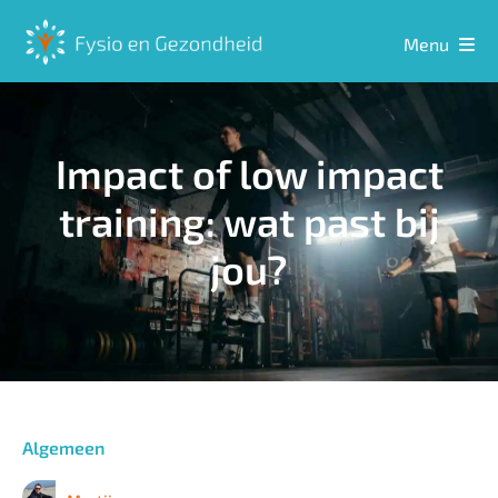
Ga
naar
Menu
inhoud
Home
Impact of low impact
Sport
training: wat past bij
Hulpmiddelen
jou?
Meten
Ontspanning
Algemeen
Voeding